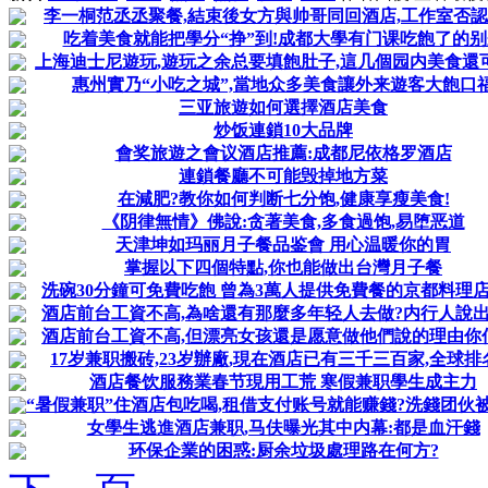
李一桐范丞丞聚餐,結束後女方與帅哥同回酒店,工作室否
吃着美食就能把學分“挣”到!成都大學有门课吃飽了的别
上海迪士尼遊玩,遊玩之余总要填飽肚子,這几個园内美食還
惠州實乃“小吃之城”,當地众多美食讓外来遊客大飽口
三亚旅遊如何選擇酒店美食
炒饭連鎖10大品牌
會奖旅遊之會议酒店推薦:成都尼依格罗酒店
連鎖餐廳不可能毁掉地方菜
在減肥?教你如何判断七分饱,健康享瘦美食!
《阴律無情》佛說:贪著美食,多食過饱,易堕恶道
天津坤如玛丽月子餐品鉴會 用心温暖你的胃
掌握以下四個特點,你也能做出台灣月子餐
洗碗30分鐘可免費吃飽 曾為3萬人提供免費餐的京都料理
酒店前台工資不高,為啥還有那麼多年轻人去做?内行人說
酒店前台工資不高,但漂亮女孩還是愿意做他們說的理由你
17岁兼职搬砖,23岁辦廠,現在酒店已有三千三百家,全球排名
酒店餐饮服務業春节現用工荒 寒假兼职學生成主力
“暑假兼职”住酒店包吃喝,租借支付账号就能赚錢?洗錢团伙被端
女學生逃進酒店兼职,马伕曝光其中内幕:都是血汗錢
环保企業的困惑:厨余垃圾處理路在何方?