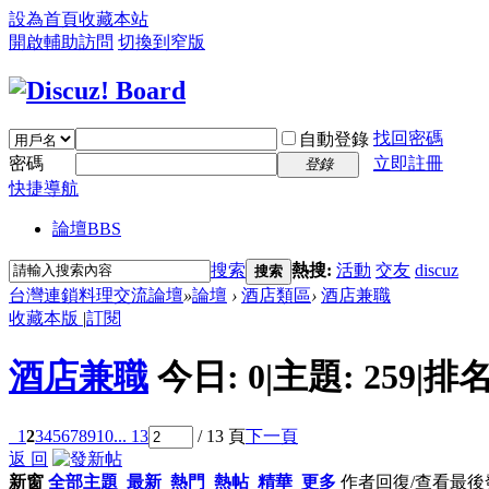
設為首頁
收藏本站
開啟輔助訪問
切換到窄版
找回密碼
自動登錄
密碼
立即註冊
登錄
快捷導航
論壇
BBS
搜索
熱搜:
活動
交友
discuz
搜索
台灣連鎖料理交流論壇
»
論壇
›
酒店類區
›
酒店兼職
收藏本版
|
訂閱
酒店兼職
今日:
0
|
主題:
259
|
排名
1
2
3
4
5
6
7
8
9
10
... 13
/ 13 頁
下一頁
返 回
新窗
全部主題
最新
熱門
熱帖
精華
更多
作者
回復/查看
最後