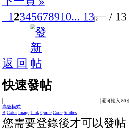
下一頁 »
1
2
3
4
5
6
7
8
9
10
... 13
/ 1
返 回
快速發帖
還可輸入
80
高級模式
B
Color
Image
Link
Quote
Code
Smilies
您需要登錄後才可以發帖