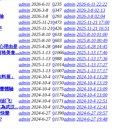
admin
2026-6-11
0
235
admin
2026-6-11 22:22
admin
2026-3-8
0
347
admin
2026-3-8 02:13
險
admin
2026-3-8
0
293
admin
2026-3-8 02:04
admin
2025-11-21
0
473
admin
2025-11-21 17:00
平
admin
2025-11-21
0
426
admin
2025-11-21 16:51
admin
2025-8-10
0
618
admin
2025-8-10 01:00
admin
2025-8-10
0
603
admin
2025-8-10 00:49
心理由是
admin
2025-4-28
0
844
admin
2025-4-28 14:45
美食...
admin
2025-1-13
0
1066
admin
2025-1-13 17:46
admin
2025-1-13
0
988
admin
2025-1-13 17:36
admin
2025-1-13
0
1014
admin
2025-1-13 17:27
admin
2025-1-13
0
1007
admin
2025-1-13 17:17
味料展」
admin
2024-10-4
0
1174
admin
2024-10-4 13:28
admin
2024-10-4
0
1150
admin
2024-10-4 13:19
蕾體驗
admin
2024-10-4
0
1175
admin
2024-10-4 13:09
admin
2024-10-4
0
1174
admin
2024-10-4 13:00
起飞!
admin
2024-10-4
0
1171
admin
2024-10-4 12:51
武汉...
admin
2024-10-4
0
1129
admin
2024-10-4 12:41
很快樂
admin
2024-6-27
0
1390
admin
2024-6-27 19:57
?
admin
2024-6-27
0
1170
admin
2024-6-27 19:48