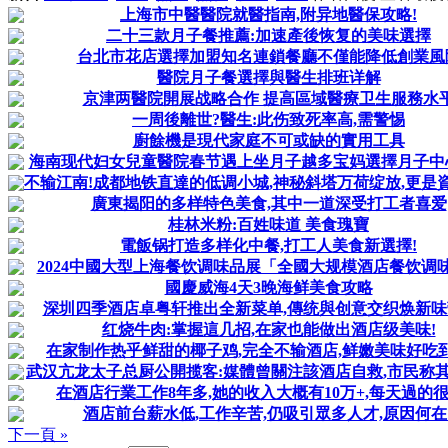
上海市中醫醫院就醫指南,附异地醫保攻略!
二十三款月子餐推薦:加速產後恢复的美味選擇
台北市花店選擇加盟知名連鎖餐廳不僅能降低創業風
醫院月子餐選擇與醫生排班详解
京津两醫院開展战略合作 提高區域醫療卫生服務水
一周後離世?醫生:此伤致死率高,需警惕
廚餘機是現代家庭不可或缺的實用工具
海南现代妇女兒童醫院春节遇上坐月子越多宝妈選擇月子中
不输江南!成都地铁直達的低调小城,神秘斜塔万荷绽放,更是資格
廣東揭阳的多样特色美食,其中一道深受打工者喜爱
桂林米粉:百姓味道 美食瑰寶
電飯锅打造多样化中餐,打工人美食新選擇!
2024中國大型上海餐饮调味品展「全國大规模酒店餐饮调
國慶威海4天3晚海鲜美食攻略
深圳四季酒店卓粤轩推出全新菜单,傳统與创意交织焕新味
红烧牛肉:掌握這几招,在家也能做出酒店级美味!
在家制作热乎鲜甜的椰子鸡,完全不输酒店,鲜嫩美味好吃到
武汉亢龙太子总厨公開揽客:媒體曾關注該酒店自救,市民称其為
在酒店行業工作8年多,她的收入大概有10万+,每天過的
酒店前台薪水低,工作辛苦,仍吸引眾多人才,原因何在
下一頁 »