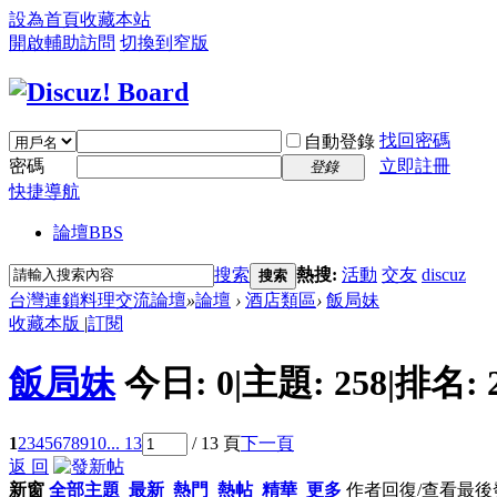
設為首頁
收藏本站
開啟輔助訪問
切換到窄版
找回密碼
自動登錄
密碼
立即註冊
登錄
快捷導航
論壇
BBS
搜索
熱搜:
活動
交友
discuz
搜索
台灣連鎖料理交流論壇
»
論壇
›
酒店類區
›
飯局妹
收藏本版
|
訂閱
飯局妹
今日:
0
|
主題:
258
|
排名:
1
2
3
4
5
6
7
8
9
10
... 13
/ 13 頁
下一頁
返 回
新窗
全部主題
最新
熱門
熱帖
精華
更多
作者
回復/查看
最後