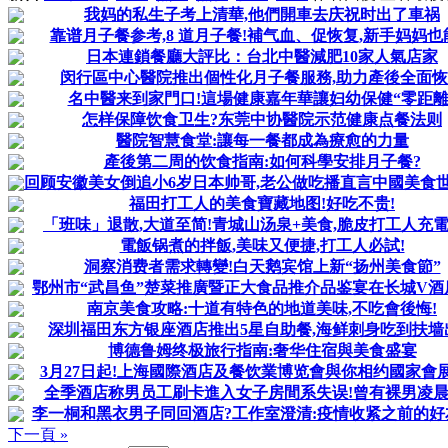
我妈的私生子考上清華,他們開車去庆祝时出了車祸
靠谱月子餐参考,8 道月子餐!補气血、促恢复,新手妈妈也
日本連鎖餐廳大評比：台北中醫減肥10家人氣店家
闵行區中心醫院推出個性化月子餐服務,助力產後全面
名中醫来到家門口!這場健康嘉年華讓妇幼保健“零距離
怎样保障饮食卫生?东莞中协醫院示范健康点餐法则
醫院智慧食堂:讓每一餐都成為療愈的力量
產後第二周的饮食指南:如何科學安排月子餐?
回顾安徽美女倒追小6岁日本帅哥,老公做吃播直言中國美食
福田打工人的美食寶藏地图!好吃不贵!
「班味」退散,大道至简!青城山汤泉+美食,脆皮打工人充
電飯锅煮的拌飯,美味又便捷,打工人必試!
洞察消费者需求轉變!白天鹅宾馆上新“扬州美食節”
鄂州市“武昌鱼”楚菜推廣暨正大食品推介品鉴宴在长城V酒
南京美食攻略:十道有特色的地道美味,不吃會後悔!
深圳福田东方银座酒店推出5星自助餐,海鲜刺身吃到扶墙
博德鲁姆终极旅行指南:奢华住宿與美食盛宴
3月27日起!上海國際酒店及餐饮業博览會與你相约國家會
全季酒店称男员工刷卡進入女子房間系失误!曾有裸男凌
李一桐和黑衣男子同回酒店?工作室澄清:疫情收紧之前的好
下一頁 »