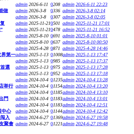
admin
2026-6-11
0
208
admin
2026-6-11 22:23
能做
admin
2026-3-8
0
336
admin
2026-3-8 02:14
admin
2026-3-8
0
307
admin
2026-3-8 02:05
恢复
admin
2025-11-21
0
501
admin
2025-11-21 17:01
”
admin
2025-11-21
0
478
admin
2025-11-21 16:52
admin
2025-8-10
0
691
admin
2025-8-10 01:01
admin
2025-8-10
0
637
admin
2025-8-10 00:50
admin
2025-4-28
0
871
admin
2025-4-28 14:46
世界第一
admin
2025-1-13
0
1008
admin
2025-1-13 17:47
admin
2025-1-13
0
985
admin
2025-1-13 17:37
電首選
admin
2025-1-13
0
975
admin
2025-1-13 17:28
admin
2025-1-13
0
952
admin
2025-1-13 17:18
admin
2024-10-4
0
1235
admin
2024-10-4 13:28
店举行
admin
2024-10-4
0
1154
admin
2024-10-4 13:20
admin
2024-10-4
0
1185
admin
2024-10-4 13:10
出門
admin
2024-10-4
0
1183
admin
2024-10-4 13:01
admin
2024-10-4
0
1183
admin
2024-10-4 12:51
展中心
admin
2024-10-4
0
1144
admin
2024-10-4 12:42
晨闯入
admin
2024-6-27
0
1369
admin
2024-6-27 19:58
友聚會
admin
2024-6-27
0
1221
admin
2024-6-27 19:48