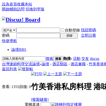
設為首頁
收藏本站
開啟輔助訪問
切換到窄版
找回密碼
自動登錄
密碼
立即註冊
登錄
快捷導航
論壇
BBS
搜索
熱搜:
活動
交友
discuz
搜索
台灣連鎖料理交流論壇
»
論壇
›
酒店類區
›
酒店兼職
›
竹美香港
返回列表
竹美香港私房料理 港
查看:
1355
|
回復:
0
[複製鏈接]
電梯直達