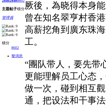
2840
2840
8602
厥後，為晓得本身能
主題
帖子
積分
曾在知名翠亨村香港
管理員
高薪挖角到廣东珠海
工。
積分
8602
發消息
“團队带人，要先带
更能理解员工心态，
做一次，碰到相互觀
通，把设法和干事法