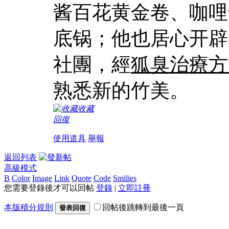
酱百花黄金卷、咖哩
底锅；他也居心开辟
社團，經
狐臭治療方
熟悉新的竹美。
收藏
回復
使用道具
舉報
返回列表
高級模式
B
Color
Image
Link
Quote
Code
Smilies
您需要登錄後才可以回帖
登錄
|
立即註冊
本版積分規則
回帖後跳轉到最後一頁
發表回復