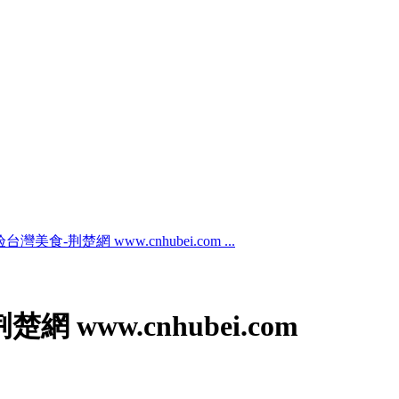
美食-荆楚網 www.cnhubei.com ...
www.cnhubei.com