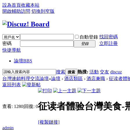
設為首頁
收藏本站
開啟輔助訪問
切換到窄版
找回密碼
自動登錄
密碼
立即註冊
登錄
快捷導航
論壇
BBS
搜索
熱搜:
活動
交友
discuz
搜索
台灣連鎖料理交流論壇
»
論壇
›
酒店類區
›
酒店兼職
›
征读者體验台灣
返回列表
征读者體验台灣美食-荆楚網 
查看:
1280
|
回復:
0
[複製鏈接]
admin