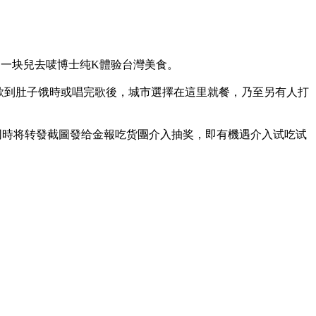
者，一块兒去唛博士纯K體验台灣美食。
歌到肚子饿時或唱完歌後，城市選擇在這里就餐，乃至另有人打
同時将转發截圖發给金報吃货團介入抽奖，即有機遇介入试吃试