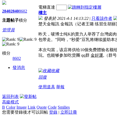
電梯直達
2840
2840
8602
樓主
發表於 2021-4-1 14:13:22
|
只看該作者
主題
帖子
積分
楚天金報訊 金報訊（记者王璐 练習生胡丽
管理員
昨天，唛博士纯K的賣力人举荐了台灣卤肉
包带走。”同時，“秒爱”豆乳将继续援助
本次勾當，该店将供给10個免费體验名额
積分
玩。也能够参加吃货團 qq群
金好運
,（群号
8602
發消息
收藏
回復
使用道具
舉報
返回列表
高級模式
B
Color
Image
Link
Quote
Code
Smilies
您需要登錄後才可以回帖
登錄
|
立即註冊