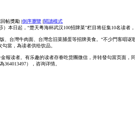
|
倒序瀏覽
|
閱讀模式
莎）本日起，“楚天粤海杯武汉100招牌菜”栏目将征集10名读
饭、台灣牛肉面、台灣念旧菜脯蛋等招牌美食。“不少門客唱讴
本次勾當，為读者供给饮品。
给金報读者。有乐趣的读者存眷吃货團微信，并转發勾當页面，
為364013497），咨询详情。