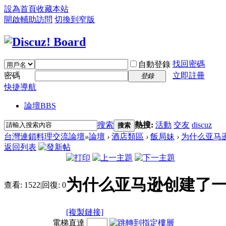
設為首頁
收藏本站
開啟輔助訪問
切換到窄版
找回密碼
自動登錄
密碼
立即註冊
登錄
快捷導航
論壇
BBS
搜索
熱搜:
活動
交友
discuz
搜索
台灣連鎖料理交流論壇
»
論壇
›
酒店類區
›
飯局妹
›
为什么亚马
返回列表
为什么亚马逊创建了
查看:
1522
|
回復:
0
[複製鏈接]
電梯直達