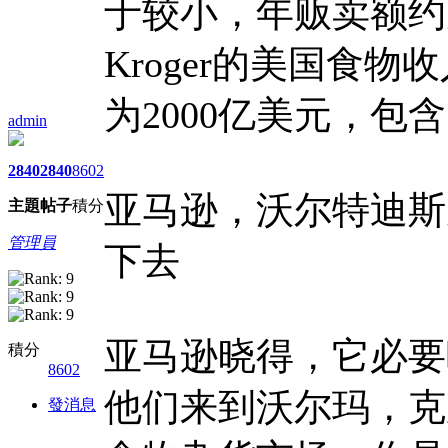
于较小，年贩卖额约
Kroger的美国食物
为2000亿美元，包含S
admin
2840
2840
8602
亚马逊，沃尔特迪斯尼
主題
帖子
積分
管理員
下去
亚马逊晓得，它必要
積分
8602
他们来到沃尔玛，克
發消息