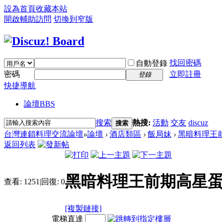
設為首頁
收藏本站
開啟輔助訪問
切換到窄版
找回密碼
自動登錄
密碼
立即註冊
登錄
快捷導航
論壇
BBS
搜索
熱搜:
活動
交友
discuz
搜索
台灣連鎖料理交流論壇
»
論壇
›
酒店類區
›
飯局妹
›
黑暗料理王前
返回列表
黑暗料理王前期高星蛋
查看:
1251
|
回復:
0
[複製鏈接]
電梯直達