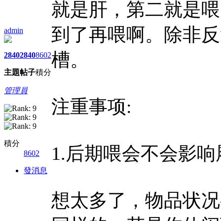
就是肝，第二就是喂
到了再喂啊。除非反
admin
槽。
2840
2840
8602
主題
帖子
積分
管理員
注重事项:
積分
1.后期喂会不会影响
8602
發消息
想太多了，物品状况