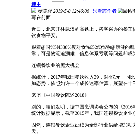
樓主
發表於 2019-5-8 12:46:06
|
只看該作者
写在前面
近日，北京开往武汉的高铁上，搭客采办的餐车
饮食物平安。
跟着@国%5N338%度对食%652fQ%物@
靠，可是物流追溯难、信息体系亏弱等问题却成
连锁餐饮业的庞大机会
据统计，2017年我国餐饮收入39，644亿元，同
加态势，依照如许一个成长速率估算，展望在十
来历《中国餐饮陈述2018》
别的，咱们发明，据中国烹调协会公布的《201
统计数据显示，截至2015年，我国连锁餐饮企业
固然，连锁餐饮企业延续为全部行业供给增加动
天。