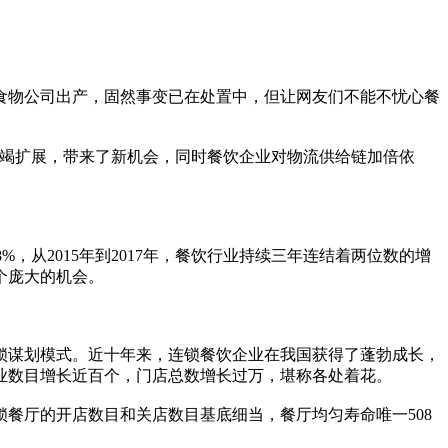
食物公司出产，固然事变已在处置中，但让网友们不能不忧心餐
围不竭扩展，带来了新机会，同时餐饮企业对物流供给链加倍依
.8%，从2015年到2017年，餐饮行业持续三年连结着两位数的增
个庞大的机会。
连锁谋划模式。近十年来，连锁餐饮企业在我国获得了蓬勃成长，
餐饮企业数目增长近百个，门店总数增长过万，堪称各处着花。
餐厅的开店数目和关店数目基底细当，餐厅均匀寿命唯一508