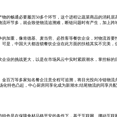
产物的畅通必要履历50多个环节，这个进程让蔬菜商品的消耗居
物流环节多，就会致使物流追溯难，断链问题时有产生，加上跨
争的加重，像肯德基、麦当劳、必胜客等餐饮企业，对物流首要
。可是，中国大大都连锁餐饮企业在此方面的扶植其实不完美，
饮企业的挑战更大，以是在市场风云中实时紧跟潮水，掌控标的
、金百万等多家知名餐企注意全程可追溯，将目光投向冷链物流
工场化特色凸起，中心厨房同享化成为新潮水;结尾物流的同享共
的特色是在保障食材品格平安的条件下，基于互联网、挪动互联