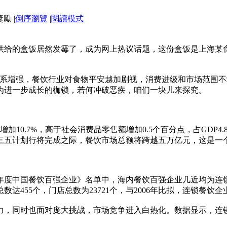
|
倒序瀏覽
|
閱讀模式
供给的盒饭居然发霉了，成为网上热议话题，这份盒饭是上海某
康健的羁系增强，餐饮行业对食物平安越加剧视，消费进级和市场范
为进一步成长的枷锁，若何冲破恶疾，咱们一块儿来探究。
比增加10.7%，高于社会消费品零售额增加0.5个百分点，占GDP4
三五计划行将完成之际，餐饮市场总额将跨越五万亿元，这是一
6年度中国餐饮百强企业》名单中，海内餐饮百强企业几近均为
总数达455个，门店总数为23721个，与2006年比拟，连锁
力，同时也面对庞大挑战，市场竞争进入白热化。数据显示，连锁