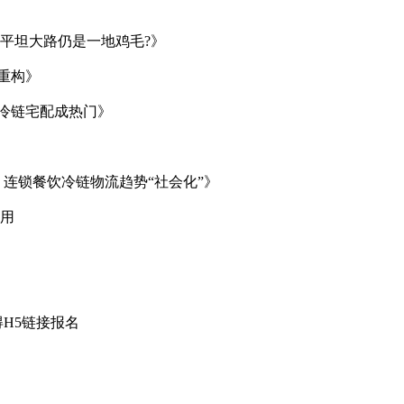
是平坦大路仍是一地鸡毛?》
重构》
冷链宅配成热门》
，连锁餐饮冷链物流趋势“社会化”》
援用
得H5链接报名