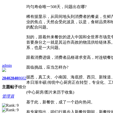
均匀寿命唯一508天，问题出在哪?
稀有据显示，从田间地头到消费者的餐桌，生鲜
业的焦点，天然会受此波及，以是，食材品类和
的配合问题。
别的，跟着外来餐饮的进入中国和全世界市场竞
首要身分之一就是其运作高效的物流供给链体系
系，也是一大问题。
跟着消费进级，消费者品格请求变高，对连锁餐
admin
面临挑战，应当怎样办?
据悉，真工夫、小南国、海底捞、西贝、新辣道
2840
2840
8602
本日渐丰硕;传统中心厨房正在转型，专业化、
主題
帖子
積分
(中心厨房/图片来历于收集)
管理員
基于此，新餐饮，成了一个趋向热词。
有专家指出，咱们行将步入新餐饮期间，新餐饮