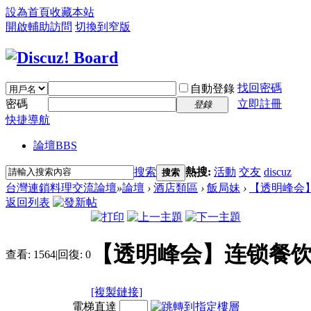
設為首頁
收藏本站
開啟輔助訪問
切換到窄版
找回密碼
自動登錄
密碼
立即註冊
登錄
快捷導航
論壇
BBS
搜索
熱搜:
活動
交友
discuz
搜索
台灣連鎖料理交流論壇
»
論壇
›
酒店類區
›
飯局妹
›
【透明峰会
返回列表
【透明峰会】连锁餐
查看:
1564
|
回復:
0
[複製鏈接]
電梯直達