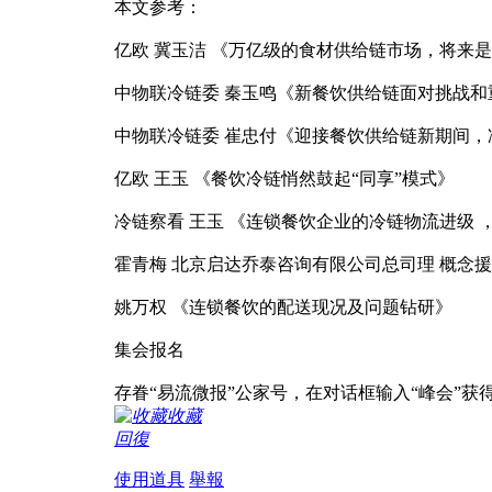
本文参考：
亿欧 冀玉洁 《万亿级的食材供给链市场，将来
中物联冷链委 秦玉鸣《新餐饮供给链面对挑战和
中物联冷链委 崔忠付《迎接餐饮供给链新期间，
亿欧 王玉 《餐饮冷链悄然鼓起“同享”模式》
冷链察看 王玉 《连锁餐饮企业的冷链物流进级 
霍青梅 北京启达乔泰咨询有限公司总司理 概念
姚万权 《连锁餐饮的配送现况及问题钻研》
集会报名
存眷“易流微报”公家号，在对话框输入“峰会”获
收藏
回復
使用道具
舉報